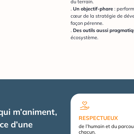
du terrain.
.
Un objectif-phare
: perform
cœur de la stratégie de dé
façon pérenne.
.
Des outils aussi pragmati
écosystème.
 qui m’animent,
RESPECTUEUX
ice d’une
de l’humain et du parcou
chacun.